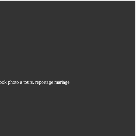
Photographe Tours
(17)
Tours
(3)
Afrique
(2)
Mariage
(2)
Photographe Architecture
(2)
Photographe Concert
(2)
Photographe Corporate
(2)
Photographe Spectacle
(2)
ook photo a tours
,
reportage mariage
Reportage Mariage
(2)
AUTRES ARTICLES