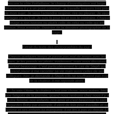
encore la côte Préfaillaise, le champ d'investigation est large.
Néanmoins il y a un point commun : je travaille toujours très près
de mon sujet. Je veux l'entendre respirer, rire ou pleurer. Je veux
partager ce qu'il vit. Je suis là pour lui et non le contraire. Chaque
image a son histoire ou plutôt celle de celui ou celle qui est
dessus. Pour exemple, l'histoire de la dernière photographie de la
page :
Extrait du texte des photographies du jour
:
"Depuis quelques temps je passe pas mal de temps avec les
gars, je les prends en photo, évidement, mais nous discutons
surtout beaucoup. C'est particulièrement le cas de Steph qui
prend plaisir à me raconter sa vie mais aussi celles de ses
collègues. hier, je demande à Steph s'ils ne souffraient pas trop
de la chaleur. Il me répondit alors :
" - Tu sais Olivier, la chaleur c'est une chose, nous autres, bien
que fatigués de la journée, quand nous rentrons chez nous il y a
notre femme, nos enfants, nos amis et c'est beaucoup tu sais.
Regardes Boby par exemple, il vient de loin pour travailler et sa
femme et ses enfants lui manquent. Il ne les a pas vu depuis 12