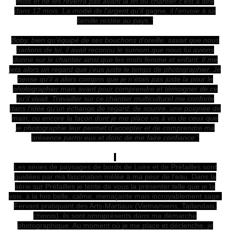
mois et ne les reverra pas avant la fin du chantier c'est à dire
dans 12 mois. La moitié de l'argent qu'il gagne, il l'envoie à sa
famille restée au pays."
Boby, bien qu'équipé de ses bouchons d'oreille, savait que nous
parlions de lui, il avait reconnu le surnom que nous lui avions
donné sur le chantier ainsi que les mots femme et enfant. Il me
jeta alors un regard que j’eus juste le temps de photographier. Je
pense qu'il a alors compris que je n'étais pas juste la pour le
photographier mais avant pour comprendre et témoigner de ce
qu'il vivait. Travailler sur ce chantier multiculturel me conforte
dans l'idée qu'un échange de regard, de sourire, une poignée de
main, ou encore la façon dont je me place vis à vis de ceux que
je photographie leur permet d'accepter et de comprendre ma
présence parmi eux et donc de me faire confiance."
Les séries de paysages de bords de Loire et de Préfailles sont
guidées par ma fascination mêlée à ma peur de l'eau. Dans la
série sur Préfailles je tente de vous la présenter telle que je la
vois, à la fois belle, calme, menaçante mais incroyablement sage.
Fervant pratiquant des Arts-Martiaux (Vietnamiens, Taïlandais,
chinois), ils sont omniprésents dans ma démarche
photographique. Au moment où je me place et déclenche, je