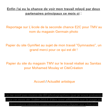
Enfin j'ai eu la chance de voir mon travail relayé par deux
partenaires principaux ce mois ci
:
Reportage sur L'école de la seconde chance E2C pour TMV au
nom du magasin Germain photo
Papier du site GymNet au sujet de mon travail "Gymnastes", un
grand merci pour ce qui est dit !
Papier du site du magasin TMV sur le travail réalisé au Sanitas
pour Mohamed Moulay et CitéCréation
Accueil
/
Actualité artistique
Ce ne sont pas moins de 80 photographies que je vous présente
pour ce mois de Juillet 2013. Elles sont affichées sur la page en
dimensions réduites mais vous pouvez cliquer sur chacune