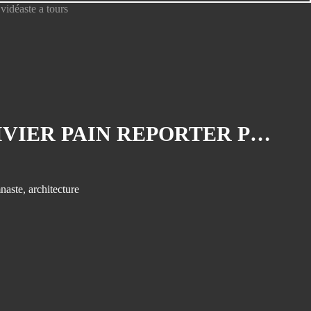
Accueil la photo du jour Année
2011
Accueil la photo du jour annee 2012
Accueil la photo du jour Année
2013
Accueil la photo du jour annee 2014
LES PHOTOGRAPHIES DU MOIS DE SEPTEMBRE 2014, OLIVIER PAIN REPORTER PHOTOGRAPHE ET VIDÉASTE A TOURS
olivier pain reporter photographe a
tours
Actualite photo : Burkina Faso
naste
,
architecture
Actualite photo : portraits de Saint
Louis
Actualité photo portraits Malgaches
Albums privés - Accès clients
Anniversaire du 02-03-2024
Anniversaire du 14/07/2024