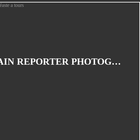
SNCF de Saint Pierre des Corps
Galerie gymnastes stage a avoine
2013
Galerie gymnastique 2013
Galerie-gymnastique-accueil
galerie gymnastique Avril 2011
LES PHOTOGRAPHIES DU MOIS DE JUIN 2014, OLIVIER PAIN REPORTER PHOTOGRAPHE ET VIDÉASTE A TOURS
galerie-gymnastique-fevrier 2011
Galerie-gymnastique-janvier
galerie gymnastique Juillet 2011
galerie gymnastique Juin 2011
galerie gymnastique Mai 2011
galerie gymnastique mai-Juin 2012
galerie gymnastique mars 2011
Galeries Gymnastique 2017
Galeries Gymnastiques 2014