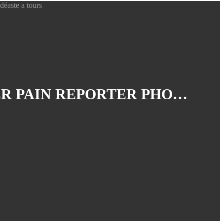
Photographe Tours
(17)
Tours
(3)
Afrique
(2)
Mariage
(2)
Photographe Architecture
(2)
LES PHOTOGRAPHIES DU MOIS D'OCTOBRE 2014, OLIVIER PAIN REPORTER PHOTOGRAPHE ET VIDÉASTE A TOURS
Photographe Concert
(2)
Photographe Corporate
(2)
Photographe Spectacle
(2)
Reportage Mariage
(2)
AUTRES ARTICLES