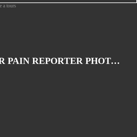
Galeries Gymnastiques 2015
Galeries Gymnastiques 2016
Galeries personnelles de cite
creation
Galeries pour arcades institute
La photo du jour Fevrier
LES PHOTOGRAPHIES DU MOIS DE MAI 2014 PAR OLIVIER PAIN REPORTER PHOTOGRAPHE A TOURS
la photo du jour Juillet 2011
la photo du jour Juin 2011
la photo du jour mai 2011
Les photographies du mois d'Aout
2014, olivier pain reporter
photographe et vidéaste a tours
Les photographies du mois d'Avril
2014 par olivier pain reporter
photographe a tours