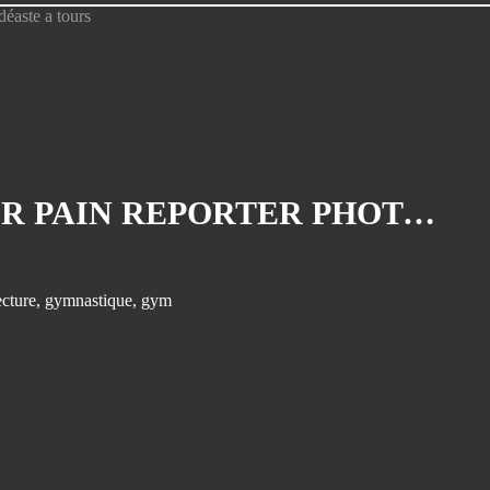
Congrès de la SELF 2019
Demande de devis
Demande de devis photo
architecture HDRi
Demande de devis visites virtuelles
360
LES PHOTOGRAPHIES DU MOIS DE JUILLET 2014, OLIVIER PAIN REPORTER PHOTOGRAPHE ET VIDÉASTE A TOURS
demande devis pour reportage suivit
de sportifs
EVJF du 30/07/2016
ecture
,
gymnastique
,
gym
Exposition laterite
EXPOSITION photo a tours afrique
de louest olivier pain photographe
reporter a tours
Fete de la gym édition 2018
Fresques du Souterrain de la gare